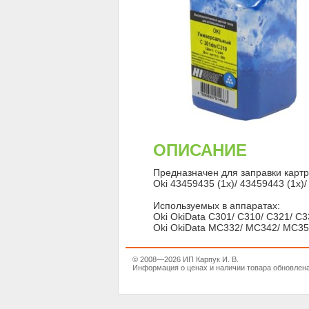
ОПИСАНИЕ
Предназначен для заправки карт
Oki 43459435 (1x)/ 43459443 (1x)/
Используемых в аппаратах:
Oki OkiData C301/ C310/ C321/ C3
Oki OkiData MC332/ MC342/ MC3
© 2008—2026 ИП Карпук И. В.
Информация о ценах и наличии товара обновлена 