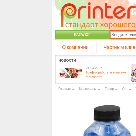
КАТАЛОГ
О компании
Частным клие
НОВОСТИ
24.04.2026
График работы в майские
праздники
Главная
→
Материалы
→
Тонер
→
Oki
→