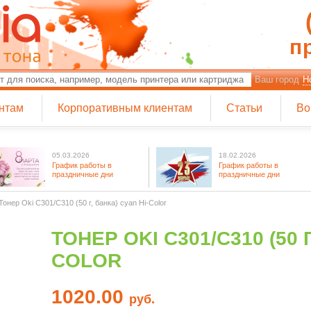
п
Ваш город
Н
нтам
Корпоративным клиентам
Статьи
Во
05.03.2026
18.02.2026
График работы в
График работы в
праздничные дни
праздничные дни
Тонер Oki C301/C310 (50 г, банка) cyan Hi-Color
ТОНЕР OKI C301/C310 (50 Г
COLOR
1020.00
руб.