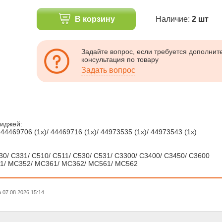
В корзину
Наличие:
2 шт
Задайте вопрос, если требуется дополни
консультация по товару
Задать вопрос
риджей:
 44469706 (1x)/ 44469716 (1x)/ 44973535 (1x)/ 44973543 (1x)
30/ C331/ C510/ C511/ C530/ C531/ C3300/ C3400/ C3450/ C3600
51/ MC352/ MC361/ MC362/ MC561/ MC562
07.08.2026 15:14