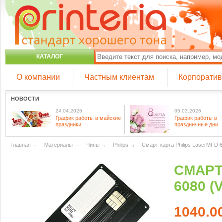
КАТАЛОГ
О компании
Частным клиентам
Корпорати
НОВОСТИ
24.04.2026
05.03.2026
График работы в майские
График работы в
праздники
праздничные дни
Главная
→
Материалы
→
Чипы
→
Philips
→
Смарт-карта Philips LaserMFD 60
СМАРТ-
6080 (V
1040.0