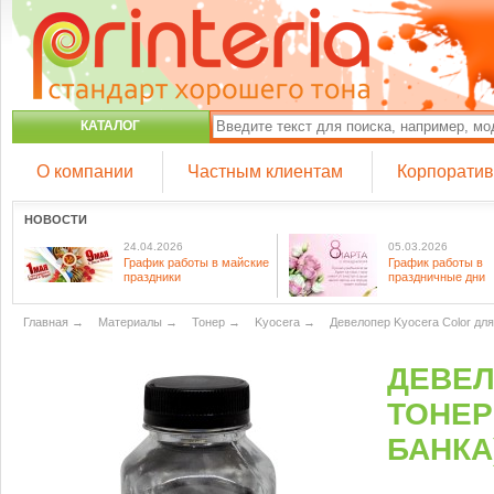
КАТАЛОГ
О компании
Частным клиентам
Корпорати
НОВОСТИ
24.04.2026
05.03.2026
График работы в майские
График работы в
праздники
праздничные дни
Главная
→
Материалы
→
Тонер
→
Kyocera
→
Девелопер Kyocera Color для
ДЕВЕЛ
ТОНЕРО
БАНКА