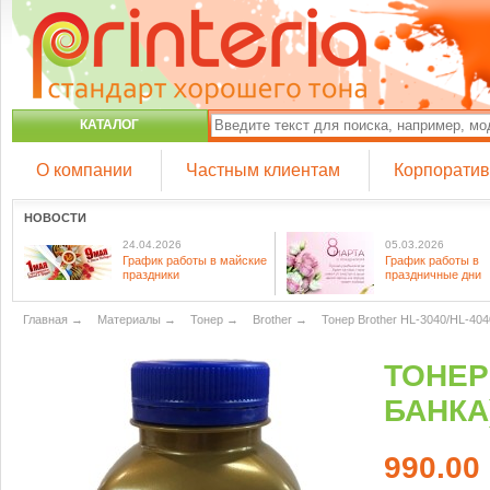
КАТАЛОГ
О компании
Частным клиентам
Корпорати
НОВОСТИ
24.04.2026
05.03.2026
График работы в майские
График работы в
праздники
праздничные дни
Главная
→
Материалы
→
Тонер
→
Brother
→
Тонер Brother HL-3040/HL-404
ТОНЕР 
БАНКА
990.00