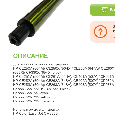
В 
ОПИСАНИЕ
Для восстановления картриджей:
HP CE250A (504A)/ CE250X (504X)/ CE260A (647A)/ CE260X 
(653X)/ CF330X (654X) black
HP CE251A (504A)/ CE261A (648A)/ CE401A (507A)/ CF031A 
HP CE252A (504A)/ CE262A (648A)/ CE402A (507A)/ CF032A (
HP CE253A (504A)/ CE263A (648A)/ CE403A (507A)/ CF033A 
Canon 723/ 723H/ 732/ 732H black
Canon 723/ 732 cyan
Canon 723/ 732 yellow
Canon 723/ 732 magenta
Используемых в аппаратах:
HP Color LaserJet CM3530