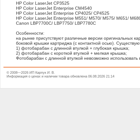
HP Color LaserJet CP3525
HP Color LaserJet Enterprise CM4540
HP Color LaserJet Enterprise CP4025/ CP4525
HP Color LaserJet Enterprise M551/ M570/ M575/ M651/ M68
Canon LBP7700C/ LBP7750/ LBP7780C
Особенности:
на рынке присутствуют различные версии оригинальных кар
боковой крышки картриджа (с контактной осью). Существую
1) фотобарабан с длинной втулкой + глубокая крышка;
2) фотобарабан с короткой втулкой + мелкая крышка;
Фотобарабан с длинной втулкой невозможно использовать 
© 2008—2026 ИП Карпук И. В.
Информация о ценах и наличии товара обновлена 06.08.2026 21:14