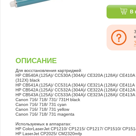
В 
ОПИСАНИЕ
Для восстановления картриджей:
HP CB540A (125A)/ CC530A (304A)/ CE320A (128A)/ CE410A 
(312X) black
HP CB541A (125A)/ CC531A (304A)/ CE321A (128A)/ CE411A 
HP CB542A (125A)/ CC532A (304A)/ CE322A (128A)/ CE412A 
HP CB543A (125A)/ CC533A (304A)/ CE323A (128A)/ CE413A 
Canon 716/ 718/ 731/ 731H black
Canon 716/ 718/ 731 cyan
Canon 716/ 718/ 731 yellow
Canon 716/ 718/ 731 magenta
Используемых в аппаратах:
HP ColorLaserJet CP1210/ CP1215/ CP1217/ CP1510/ CP151
HP LaserJet CP2025/ CM2320mfp