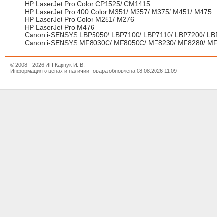
HP LaserJet Pro Color CP1525/ CM1415
HP LaserJet Pro 400 Color M351/ M357/ M375/ M451/ M475
HP LaserJet Pro Color M251/ M276
HP LaserJet Pro M476
Canon i-SENSYS LBP5050/ LBP7100/ LBP7110/ LBP7200/ LB
Canon i-SENSYS MF8030C/ MF8050C/ MF8230/ MF8280/ MF
© 2008—2026 ИП Карпук И. В.
Информация о ценах и наличии товара обновлена 08.08.2026 11:09