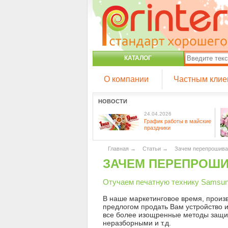
КАТАЛОГ
О компании
Частным клие
НОВОСТИ
24.04.2026
График работы в майские
праздники
Главная
→
Статьи
→
Зачем перепрошива
ЗАЧЕМ ПЕРЕПРОШИ
Отучаем печатную технику Samsun
В наше маркетинговое время, произ
предлогом продать Вам устройство 
все более изощренные методы защит
неразборными и т.д.