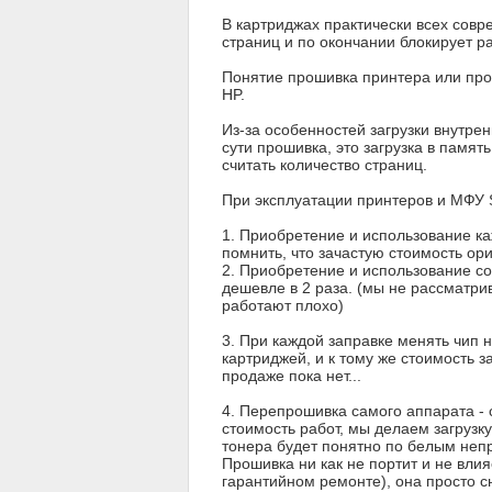
В картриджах практически всех совр
страниц и по окончании блокирует р
Понятие прошивка принтера или про
HP.
Из-за особенностей загрузки внутр
сути прошивка, это загрузка в памя
считать количество страниц.
При эксплуатации принтеров и МФУ 
1. Приобретение и использование ка
помнить, что зачастую стоимость ор
2. Приобретение и использование со
дешевле в 2 раза. (мы не рассматри
работают плохо)
3. При каждой заправке менять чип 
картриджей, и к тому же стоимость 
продаже пока нет...
4. Перепрошивка самого аппарата - 
стоимость работ, мы делаем загрузк
тонера будет понятно по белым неп
Прошивка ни как не портит и не влия
гарантийном ремонте), она просто с