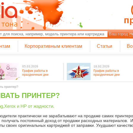
п
Ваш город
Н
нтам
Корпоративным клиентам
Статьи
Во
05.03.2026
18.02.2026
График работы в
График работы в
праздничные дни
праздничные дни
ть принтер?
ВАТЬ ПРИНТЕР?
g,Xerox и HP от жадности.
водители практически не зарабатывают на продаже самих принтеро
и получать постоянный доход от продажи расходных материалов. 
ы своих оригинальных картриджей от заправки. Ухудшают качество