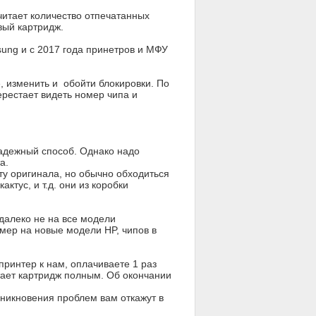
читает количество отпечатанных
овый картридж.
ung и с 2017 года принетров и МФУ
, изменить и обойти блокировки. По
рестает видеть номер чипа и
надежный способ. Однако надо
а.
ту оригинала, но обычно обходиться
тус, и т.д. они из коробки
далеко не на все модели
имер на новые модели HP, чипов в
ринтер к нам, оплачиваете 1 раз
тает картридж полным. Об окончании
озникновения проблем вам откажут в