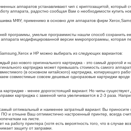
еменных аппаратов устанавливают чип с криптозащитой, который с
аботу аппарата, радостно сообщая Вам о необходимости купить н
шивка МФУ, применимо в основно для аппаратов фирм Xerox,Sams
енней программы, умелые программисты нашли способ сохранить ее
ть аппарата модифицированной версии микропрограммы, которая пе
Samsung,Xerox и HP можно выбирать из следующих вариантов:
ждый раз нового оригинального картриджа - это самый дорогой и 
игинального картриджа может превышать стоимость самого аппарат
вместимого (в основном китайского) картриджа, копирующего рабо
ваем совместимые совсем дешевые одноразовые картриджи вроде как
на картридже - менее дорогостоящий вариант. Но чипы существуют 
заправки картриджа с заменой чипа увеличивается в 2-3 раза. Напр
самый оптимальный и наименее затратный вариант. Вы приносите п
у ПО и отныне Ваш оптимистично настроенный принтер, всегда счи
ропечаткам на листе.
ет на работу принтера (хотя есть вероятность того, что в случае в
нимает защиту от заправки.