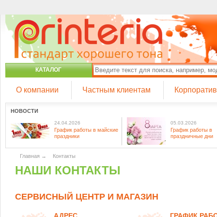
КАТАЛОГ
О компании
Частным клиентам
Корпорати
НОВОСТИ
24.04.2026
05.03.2026
График работы в майские
График работы в
праздники
праздничные дни
Главная
→
Контакты
НАШИ КОНТАКТЫ
СЕРВИСНЫЙ ЦЕНТР И МАГАЗИН
АДРЕС
ГРАФИК РАБ