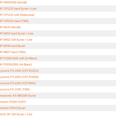
HP 5000/5200 (Китай)
HP CP1215 hard Булат r-Line
HP CP1215 soft (Delacamp)
HP CP5225 hard (TMS)
HP M104 (Китай)
P M252 hard Булат r-Line
P M402 soft Булат r-Line
HP M436 hard Булат
HP M607 hard (TMS)
P P1005/1505 soft (Hi-Black)
P P2035/2055 (Hi-Black)
Kyocera FS-1040 (CET251012)
Kyocera FS-2020 (CET251060)
Kyocera FS-2100 (CET6652)
Kyocera FS-2100 (TMS)
Panasonic KX-MB1500 Булат
Pantum P2200 (GNT)
Pantum P3010 Булат
icoh SP 100 Булат r-Line