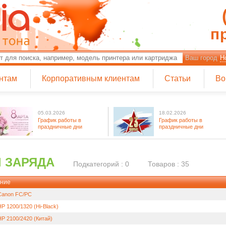
п
Ваш город
Н
нтам
Корпоративным клиентам
Статьи
Во
05.03.2026
18.02.2026
График работы в
График работы в
праздничные дни
праздничные дни
 ЗАРЯДА
Подкатегорий : 0
Товаров : 35
ние
Canon FC/PC
P 1200/1320 (Hi-Black)
HP 2100/2420 (Китай)