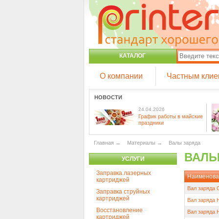
КАТАЛОГ
О компании
Частным клие
НОВОСТИ
24.04.2026
График работы в майские
праздники
Главная
→
Материалы
→
Валы заряда
ВАЛЫ
УСЛУГИ
Заправка лазерных
Наименова
картриджей
Вал заряда 
Заправка струйных
картриджей
Вал заряда H
Восстановление
Вал заряда 
картриджей