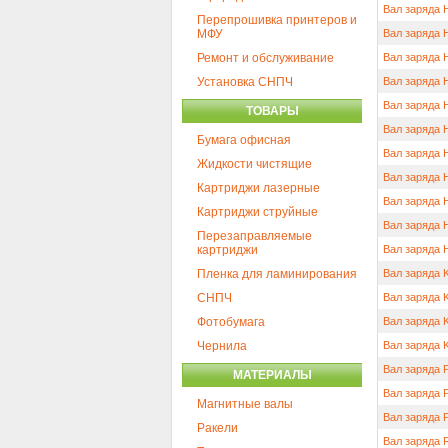
Вал заряда 
Перепрошивка принтеров и
МФУ
Вал заряда 
Ремонт и обслуживание
Вал заряда 
Установка СНПЧ
Вал заряда 
Вал заряда 
ТОВАРЫ
Вал заряда H
Бумага офисная
Вал заряда H
Жидкости чистящие
Вал заряда 
Картриджи лазерные
Вал заряда 
Картриджи струйные
Вал заряда H
Перезаправляемые
картриджи
Вал заряда H
Пленка для ламинирования
Вал заряда 
СНПЧ
Вал заряда 
Фотобумага
Вал заряда 
Чернила
Вал заряда 
Вал заряда 
МАТЕРИАЛЫ
Вал заряда 
Магнитные валы
Вал заряда 
Ракели
Вал заряда R