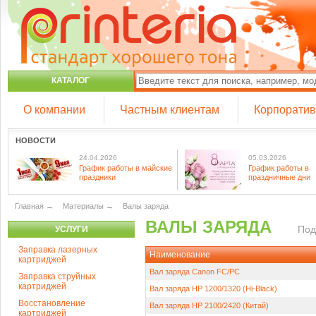
КАТАЛОГ
О компании
Частным клиентам
Корпорати
НОВОСТИ
24.04.2026
05.03.2026
График работы в майские
График работы в
праздники
праздничные дни
Главная
→
Материалы
→
Валы заряда
ВАЛЫ ЗАРЯДА
Под
УСЛУГИ
Заправка лазерных
Наименование
картриджей
Вал заряда Canon FC/PC
Заправка струйных
картриджей
Вал заряда HP 1200/1320 (Hi-Black)
Восстановление
Вал заряда HP 2100/2420 (Китай)
картриджей