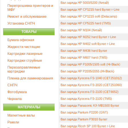
Вал заряда HP 5000/5200 (Китай)
Перепрошивка принтеров и
МФУ
Вал заряда HP CP1215 hard Булат r-Line
Ремонт и обслуживание
Вал заряда HP CP1215 soft (Delacamp)
Установка СНПЧ
Вал заряда HP CP5225 hard (TMS)
Вал заряда HP M104 (Китай)
ТОВАРЫ
Вал заряда HP M252 hard Булат r-Line
Бумага офисная
Вал заряда HP M402 soft Булат r-Line
Жидкости чистящие
Вал заряда HP M436 hard Булат
Картриджи лазерные
Вал заряда HP M607 hard (TMS)
Картриджи струйные
Вал заряда HP P1005/1505 soft (Hi-Black)
Перезаправляемые
картриджи
Вал заряда HP P2035/2055 (Hi-Black)
Пленка для ламинирования
Вал заряда Kyocera FS-1040 (CET251012)
СНПЧ
Вал заряда Kyocera FS-2020 (CET251060)
Фотобумага
Вал заряда Kyocera FS-2100 (CET6652)
Чернила
Вал заряда Kyocera FS-2100 (TMS)
Вал заряда Panasonic KX-MB1500 Булат
МАТЕРИАЛЫ
Вал заряда Pantum P2200 (GNT)
Магнитные валы
Вал заряда Pantum P3010 Булат
Ракели
Вал заряда Ricoh SP 100 Булат r-Line