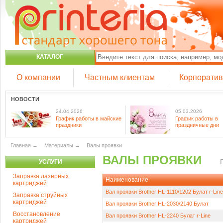
КАТАЛОГ
О компании
Частным клиентам
Корпорати
НОВОСТИ
24.04.2026
05.03.2026
График работы в майские
График работы в
праздники
праздничные дни
Главная
→
Материалы
→
Валы проявки
ВАЛЫ ПРОЯВКИ
УСЛУГИ
Заправка лазерных
Наименование
картриджей
Вал проявки Brother HL-1110/1202 Булат r-Line
Заправка струйных
картриджей
Вал проявки Brother HL-2030/2140 Булат
Восстановление
Вал проявки Brother HL-2240 Булат r-Line
картриджей