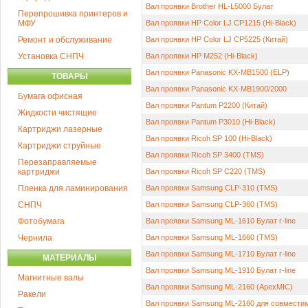
Вал проявки Brother HL-L5000 Булат
Перепрошивка принтеров и
МФУ
Вал проявки HP Color LJ CP1215 (Hi-Black)
Ремонт и обслуживание
Вал проявки HP Color LJ CP5225 (Китай)
Установка СНПЧ
Вал проявки HP M252 (Hi-Black)
Вал проявки Panasonic KX-MB1500 (ELP)
ТОВАРЫ
Вал проявки Panasonic KX-MB1900/2000
Бумага офисная
Вал проявки Pantum P2200 (Китай)
Жидкости чистящие
Вал проявки Pantum P3010 (Hi-Black)
Картриджи лазерные
Вал проявки Ricoh SP 100 (Hi-Black)
Картриджи струйные
Вал проявки Ricoh SP 3400 (TMS)
Перезаправляемые
картриджи
Вал проявки Ricoh SP C220 (TMS)
Пленка для ламинирования
Вал проявки Samsung CLP-310 (TMS)
СНПЧ
Вал проявки Samsung CLP-360 (TMS)
Фотобумага
Вал проявки Samsung ML-1610 Булат r-line
Чернила
Вал проявки Samsung ML-1660 (TMS)
Вал проявки Samsung ML-1710 Булат r-line
МАТЕРИАЛЫ
Вал проявки Samsung ML-1910 Булат r-line
Магнитные валы
Вал проявки Samsung ML-2160 (ApexMIC)
Ракели
Вал проявки Samsung ML-2160 для совместим