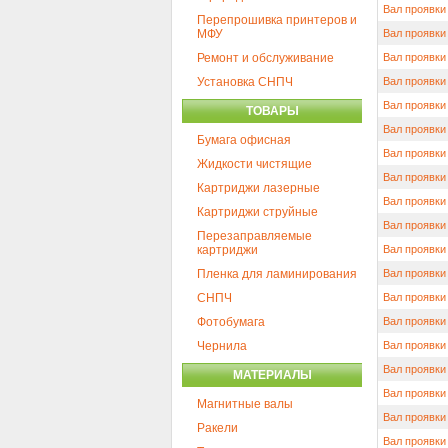
Вал проявки
Перепрошивка принтеров и
МФУ
Вал проявки 
Ремонт и обслуживание
Вал проявки
Установка СНПЧ
Вал проявки
Вал проявки
ТОВАРЫ
Вал проявки
Бумага офисная
Вал проявки
Жидкости чистящие
Вал проявки 
Картриджи лазерные
Вал проявки 
Картриджи струйные
Вал проявки
Перезаправляемые
картриджи
Вал проявки
Пленка для ламинирования
Вал проявки
СНПЧ
Вал проявки
Фотобумага
Вал проявки
Чернила
Вал проявки
Вал проявки
МАТЕРИАЛЫ
Вал проявки
Магнитные валы
Вал проявки
Ракели
Вал проявки