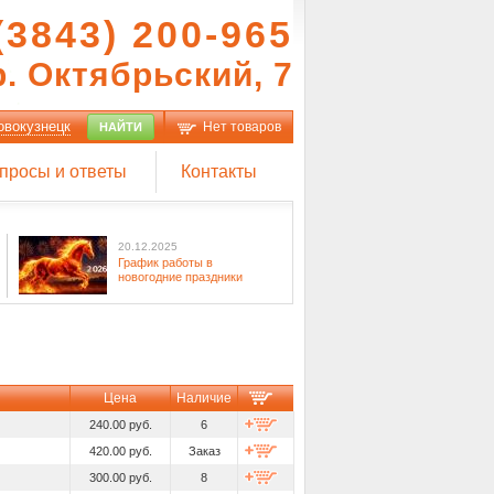
(3843) 200-965
р. Октябрьский, 7
овокузнецк
Нет товаров
НАЙТИ
просы и ответы
Контакты
20.12.2025
График работы в
новогодние праздники
Цена
Наличие
240.00 руб.
6
420.00 руб.
Заказ
300.00 руб.
8