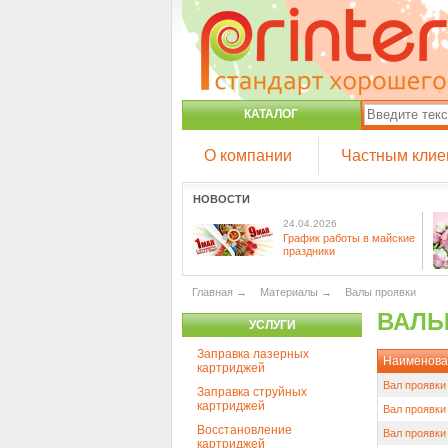
КАТАЛОГ
О компании
Частным клие
НОВОСТИ
24.04.2026
График работы в майские
праздники
Главная
→
Материалы
→
Валы проявки
ВАЛЫ
УСЛУГИ
Заправка лазерных
Наименова
картриджей
Вал проявки 
Заправка струйных
картриджей
Вал проявки
Восстановление
Вал проявки 
картриджей