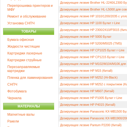
Дозирующее лезвие Brother HL-2240/L2300 Бул
Перепрошивка принтеров и
МФУ
Дозирующее лезвие Brother HL-L5000 для со
Ремонт и обслуживание
Дозирующее лезвие HP 1010/1200/2035 с упл
Установка СНПЧ
Дозирующее лезвие HP 1100 Булат r-Line
Дозирующее лезвие HP 2300/2410/P3015 (Кит
ТОВАРЫ
Дозирующее лезвие HP 5000 Булат
Бумага офисная
Дозирующее лезвие HP 5200/M5025 (TMS)
Жидкости чистящие
Дозирующее лезвие HP CP1025 Булат r-Line
Картриджи лазерные
Дозирующее лезвие HP CP1215 Булат r-Line
Картриджи струйные
Дозирующее лезвие HP M102/M104/M106 для 
Перезаправляемые
картриджи
Дозирующее лезвие HP M15 (Китай)
Пленка для ламинирования
Дозирующее лезвие HP M252 (Hi-Black)
СНПЧ
Дозирующее лезвие HP M252 с покрытием (Ku
Фотобумага
Дозирующее лезвие HP M607 (Китай)
Чернила
Дозирующее лезвие HP P1005 Булат r-Line
Дозирующее лезвие HP P4015 (Китай)
МАТЕРИАЛЫ
Дозирующее лезвие Panasonic KX-MB1500 Бу
Магнитные валы
Дозирующее лезвие Panasonic KX-MB1900/20
Ракели
Дозирующее лезвие Pantum P2200 (Китай)