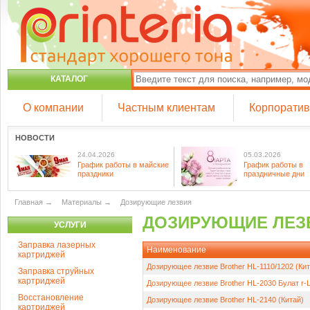
КАТАЛОГ
О компании
Частным клиентам
Корпорати
НОВОСТИ
24.04.2026
05.03.2026
График работы в майские
График работы в
праздники
праздничные дни
Главная
→
Материалы
→
Дозирующие лезвия
ДОЗИРУЮЩИЕ ЛЕ
УСЛУГИ
Заправка лазерных
Наименование
картриджей
Дозирующее лезвие Brother HL-1110/1202 (Кит
Заправка струйных
картриджей
Дозирующее лезвие Brother HL-2030 Булат r-L
Восстановление
Дозирующее лезвие Brother HL-2140 (Китай)
картриджей