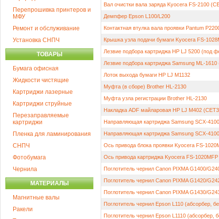
Вал очистки вала заряда Kyocera FS-2100 (C
Перепрошивка принтеров и
МФУ
Демпфер Epson L100/L200
Ремонт и обслуживание
Контактная втулка вала проявки Pantum P220
Установка СНПЧ
Крышка узла подачи бумаги Kyocera FS-102
Лезвие подбора картриджа HP LJ 5200 (под ф
ТОВАРЫ
Лезвие подбора картриджа Samsung ML-1610 
Бумага офисная
Лоток выхода бумаги HP LJ M1132
Жидкости чистящие
Муфта (в сборе) Brother HL-2130
Картриджи лазерные
Муфта узла регистрации Brother HL-2130
Картриджи струйные
Накладка ADF майларовая HP LJ M402 (CET3
Перезаправляемые
картриджи
Направляющая картриджа Samsung SCX-4100
Пленка для ламинирования
Направляющая картриджа Samsung SCX-4100
СНПЧ
Ось привода блока проявки Kyocera FS-102
Фотобумага
Ось привода картриджа Kyocera FS-1020MFP
Чернила
Поглотитель чернил Canon PIXMA G1400/G24
Поглотитель чернил Canon PIXMA G1420/G242
МАТЕРИАЛЫ
Поглотитель чернил Canon PIXMA G1430/G243
Магнитные валы
Поглотитель чернил Epson L110 (абсорбер, бе
Ракели
Поглотитель чернил Epson L1110 (абсорбер, б