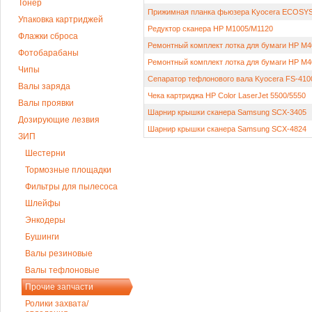
Тонер
Прижимная планка фьюзера Kyocera ECOSYS 
Упаковка картриджей
Редуктор сканера HP M1005/M1120
Флажки сброса
Ремонтный комплект лотка для бумаги HP M4
Фотобарабаны
Ремонтный комплект лотка для бумаги HP M4
Чипы
Сепаратор тефлонового вала Kyocera FS-410
Валы заряда
Чека картриджа HP Color LaserJet 5500/5550
Валы проявки
Шарнир крышки сканера Samsung SCX-3405
Дозирующие лезвия
Шарнир крышки сканера Samsung SCX-4824
ЗИП
Шестерни
Тормозные площадки
Фильтры для пылесоса
Шлейфы
Энкодеры
Бушинги
Валы резиновые
Валы тефлоновые
Прочие запчасти
Ролики захвата/