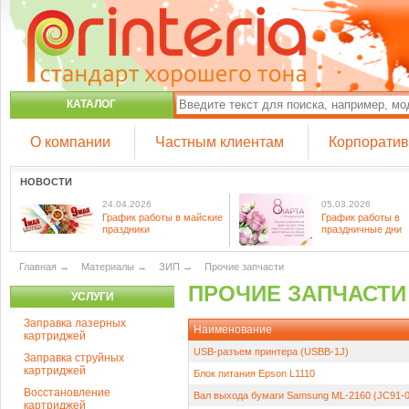
КАТАЛОГ
О компании
Частным клиентам
Корпорати
НОВОСТИ
24.04.2026
05.03.2026
График работы в майские
График работы в
праздники
праздничные дни
Главная
→
Материалы
→
ЗИП
→
Прочие запчасти
ПРОЧИЕ ЗАПЧАСТ
УСЛУГИ
Заправка лазерных
Наименование
картриджей
USB-разъем принтера (USBB-1J)
Заправка струйных
картриджей
Блок питания Epson L1110
Восстановление
Вал выхода бумаги Samsung ML-2160 (JC91-
картриджей