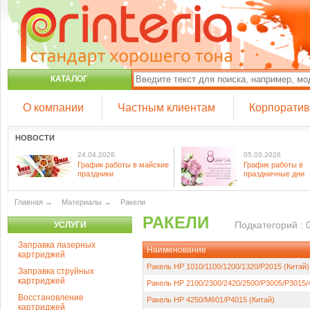
КАТАЛОГ
О компании
Частным клиентам
Корпорати
НОВОСТИ
24.04.2026
05.03.2026
График работы в майские
График работы в
праздники
праздничные дни
Главная
→
Материалы
→
Ракели
РАКЕЛИ
Подкатегорий : 
УСЛУГИ
Заправка лазерных
Наименование
картриджей
Ракель HP 1010/1100/1200/1320/P2015 (Китай)
Заправка струйных
картриджей
Ракель HP 2100/2300/2420/2500/P3005/P3015/
Восстановление
Ракель HP 4250/M601/P4015 (Китай)
картриджей