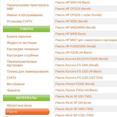
Ракель HP 5000 (Hi-Black)
Перепрошивка принтеров и
МФУ
Ракель HP CP1215 (Китай)
Ремонт и обслуживание
Ракель HP CP5225 + mylar (Kuroki)
Установка СНПЧ
Ракель HP M252 (Китай)
Ракель HP M402/M404 (Китай)
ТОВАРЫ
Ракель HP M436 Булат
Бумага офисная
Ракель HP M607 для совместимого картридж
Жидкости чистящие
Ракель HP P1005/1505 (Китай)
Картриджи лазерные
Ракель HP P2035 (Hi-Black)
Картриджи струйные
Ракель Kyocera ECOSYS P2235 (Китай)
Перезаправляемые
картриджи
Ракель Kyocera FS-1040 (Китай)
Пленка для ламинирования
Ракель Kyocera FS-1320 (Hi-Black)
СНПЧ
Ракель Kyocera FS-2100 (CET7816)
Фотобумага
Ракель Pantum P2200 (Китай)
Чернила
Ракель Pantum P3010 (Hi-Black)
Ракель Ricoh SP 100 (TMS)
МАТЕРИАЛЫ
Ракель Ricoh SP 150 Булат
Магнитные валы
Ракель Ricoh SP 3400 (TMS)
Ракели
Ракель Ricoh SP C220 (TMS)