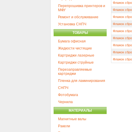
Флажок сбро
Перепрошивка принтеров и
МФУ
Флажок сбро
Ремонт и обслуживание
Флажок сбро
Установка СНПЧ
Флажок сбро
Флажок сбро
ТОВАРЫ
Флажок сбро
Бумага офисная
Флажок сбро
Жидкости чистящие
Флажок сбро
Картриджи лазерные
Флажок сбро
Картриджи струйные
Перезаправляемые
картриджи
Пленка для ламинирования
СНПЧ
Фотобумага
Чернила
МАТЕРИАЛЫ
Магнитные валы
Ракели