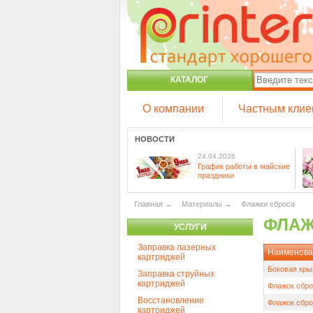
КАТАЛОГ
О компании
Частным клие
НОВОСТИ
24.04.2026
График работы в майские
праздники
Главная
→
Материалы
→
Флажки сброса
ФЛАЖ
УСЛУГИ
Заправка лазерных
Наименова
картриджей
Боковая кры
Заправка струйных
картриджей
Флажок сбро
Восстановление
Флажок сбро
картриджей