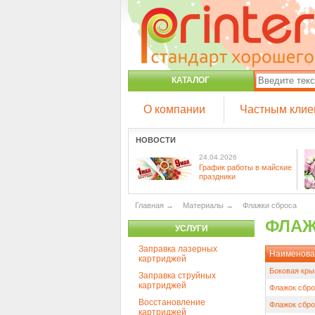
КАТАЛОГ
О компании
Частным клие
НОВОСТИ
24.04.2026
График работы в майские
праздники
Главная
→
Материалы
→
Флажки сброса
ФЛАЖ
УСЛУГИ
Заправка лазерных
Наименова
картриджей
Боковая кры
Заправка струйных
картриджей
Флажок сбро
Восстановление
Флажок сбро
картриджей