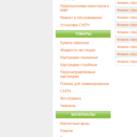
Флажок сбро
Перепрошивка принтеров и
МФУ
Флажок сбро
Ремонт и обслуживание
Флажок сбро
Установка СНПЧ
Флажок сбро
Флажок сбро
ТОВАРЫ
Флажок сбро
Бумага офисная
Флажок сбро
Жидкости чистящие
Флажок сбро
Картриджи лазерные
Флажок сбро
Картриджи струйные
Перезаправляемые
картриджи
Пленка для ламинирования
СНПЧ
Фотобумага
Чернила
МАТЕРИАЛЫ
Магнитные валы
Ракели