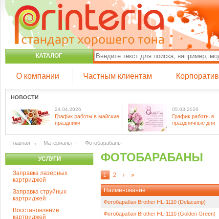
КАТАЛОГ
О компании
Частным клиентам
Корпорати
НОВОСТИ
24.04.2026
05.03.2026
График работы в майские
График работы в
праздники
праздничные дни
Главная
→
Материалы
→
Фотобарабаны
ФОТОБАРАБАНЫ
УСЛУГИ
Заправка лазерных
1
2
›
»
картриджей
Наименование
Заправка струйных
картриджей
Фотобарабан Brother HL-1110 (Delacamp)
Восстановление
Фотобарабан Brother HL-1110 (Golden Green)
картриджей