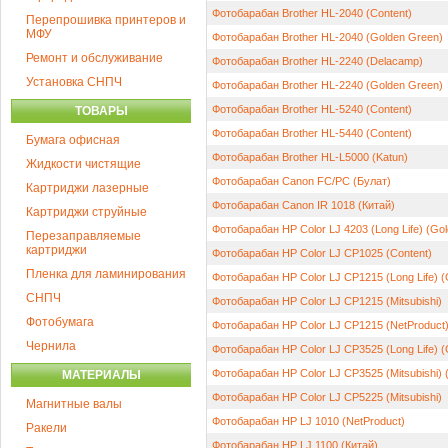
Фотобарабан Brother HL-2040 (Content)
Перепрошивка принтеров и
МФУ
Фотобарабан Brother HL-2040 (Golden Green)
Ремонт и обслуживание
Фотобарабан Brother HL-2240 (Delacamp)
Установка СНПЧ
Фотобарабан Brother HL-2240 (Golden Green)
Фотобарабан Brother HL-5240 (Content)
ТОВАРЫ
Фотобарабан Brother HL-5440 (Content)
Бумага офисная
Фотобарабан Brother HL-L5000 (Katun)
Жидкости чистящие
Фотобарабан Canon FC/PC (Булат)
Картриджи лазерные
Фотобарабан Canon IR 1018 (Китай)
Картриджи струйные
Фотобарабан HP Color LJ 4203 (Long Life) (Go
Перезаправляемые
картриджи
Фотобарабан HP Color LJ CP1025 (Content)
Пленка для ламинирования
Фотобарабан HP Color LJ CP1215 (Long Life) 
СНПЧ
Фотобарабан HP Color LJ CP1215 (Mitsubishi)
Фотобумага
Фотобарабан HP Color LJ CP1215 (NetProduct
Чернила
Фотобарабан HP Color LJ CP3525 (Long Life) (
Фотобарабан HP Color LJ CP3525 (Mitsubishi) 
МАТЕРИАЛЫ
Фотобарабан HP Color LJ CP5225 (Mitsubishi)
Магнитные валы
Фотобарабан HP LJ 1010 (NetProduct)
Ракели
Фотобарабан HP LJ 1100 (Китай)