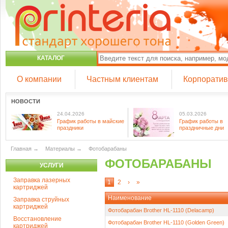
КАТАЛОГ
О компании
Частным клиентам
Корпорати
НОВОСТИ
24.04.2026
05.03.2026
График работы в майские
График работы в
праздники
праздничные дни
Главная
→
Материалы
→
Фотобарабаны
ФОТОБАРАБАНЫ
УСЛУГИ
Заправка лазерных
1
2
›
»
картриджей
Наименование
Заправка струйных
картриджей
Фотобарабан Brother HL-1110 (Delacamp)
Восстановление
Фотобарабан Brother HL-1110 (Golden Green)
картриджей