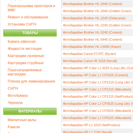
Фотобарабан Brother HL-2040 (Content)
Перепрошивка принтеров и
МФУ
Фотобарабан Brother HL-2040 (Golden Green)
Ремонт и обслуживание
Фотобарабан Brother HL-2240 (Delacamp)
Установка СНПЧ
Фотобарабан Brother HL-2240 (Golden Green)
Фотобарабан Brother HL-5240 (Content)
ТОВАРЫ
Фотобарабан Brother HL-5440 (Content)
Бумага офисная
Фотобарабан Brother HL-L5000 (Katun)
Жидкости чистящие
Фотобарабан Canon FC/PC (Булат)
Картриджи лазерные
Фотобарабан Canon IR 1018 (Китай)
Картриджи струйные
Фотобарабан HP Color LJ 4203 (Long Life) (Go
Перезаправляемые
картриджи
Фотобарабан HP Color LJ CP1025 (Content)
Пленка для ламинирования
Фотобарабан HP Color LJ CP1215 (Long Life) 
СНПЧ
Фотобарабан HP Color LJ CP1215 (Mitsubishi)
Фотобумага
Фотобарабан HP Color LJ CP1215 (NetProduct
Чернила
Фотобарабан HP Color LJ CP3525 (Long Life) (
Фотобарабан HP Color LJ CP3525 (Mitsubishi) 
МАТЕРИАЛЫ
Фотобарабан HP Color LJ CP5225 (Mitsubishi)
Магнитные валы
Фотобарабан HP LJ 1010 (NetProduct)
Ракели
Фотобарабан HP LJ 1100 (Китай)