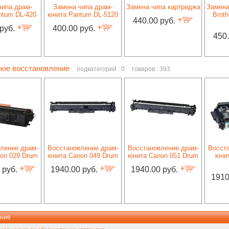
чипа драм-
Замена чипа драм-
Замена чипа картриджа
Замена
ntum DL-420
юнита Pantum DL-5120
Broth
440.00 руб.
 руб.
400.00 руб.
450
ное восстановление
подкатегорий : 0
товаров : 393
ление драм-
Восстановление драм-
Восстановление драм-
Восст
on 029 Drum
юнита Canon 049 Drum
юнита Canon 051 Drum
юни
 руб.
1940.00 руб.
1940.00 руб.
1910
ние