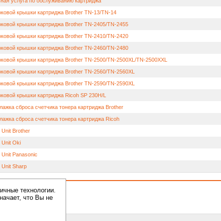
ная услуга по обслуживанию картриджа
оковой крышки картриджа Brother TN-13/TN-14
оковой крышки картриджа Brother TN-2405/TN-2455
оковой крышки картриджа Brother TN-2410/TN-2420
оковой крышки картриджа Brother TN-2460/TN-2480
оковой крышки картриджа Brother TN-2500/TN-2500XL/TN-2500XXL
оковой крышки картриджа Brother TN-2560/TN-2560XL
оковой крышки картриджа Brother TN-2590/TN-2590XL
оковой крышки картриджа Ricoh SP 230H/L
лажка сброса счетчика тонера картриджа Brother
лажка сброса счетчика тонера картриджа Ricoh
Unit Brother
Unit Oki
 Unit Panasonic
Unit Sharp
ичные технологии.
08.08.2026 21:16
начает, что Вы не