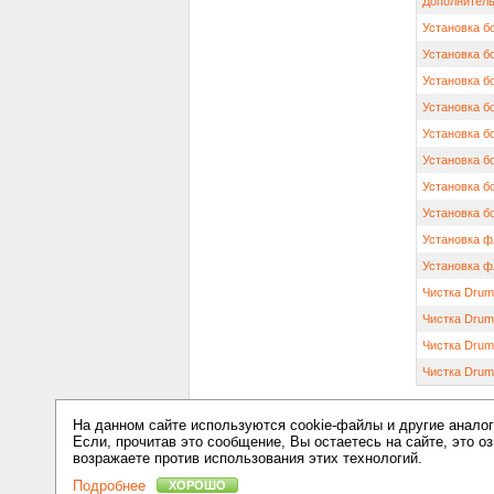
Дополнитель
Установка б
Установка б
Установка б
Установка б
Установка б
Установка б
Установка б
Установка б
Установка ф
Установка ф
Чистка Drum 
Чистка Drum 
Чистка Drum
Чистка Drum 
© 2008—2026 ИП Карпук И. В.
На данном сайте используются cookie-файлы и другие аналог
Информация о ценах и наличии товара обновлена 
Если, прочитав это сообщение, Вы остаетесь на сайте, это оз
возражаете против использования этих технологий.
Подробнее
ХОРОШО