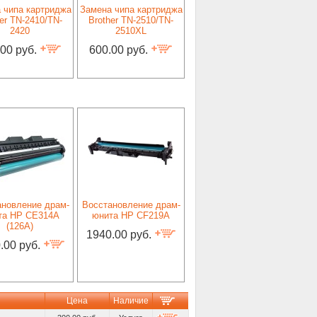
 чипа картриджа
Замена чипа картриджа
er TN-2410/TN-
Brother TN-2510/TN-
2420
2510XL
.00 руб.
600.00 руб.
ановление драм-
Восстановление драм-
та HP CE314A
юнита HP CF219A
(126A)
1940.00 руб.
.00 руб.
Цена
Наличие