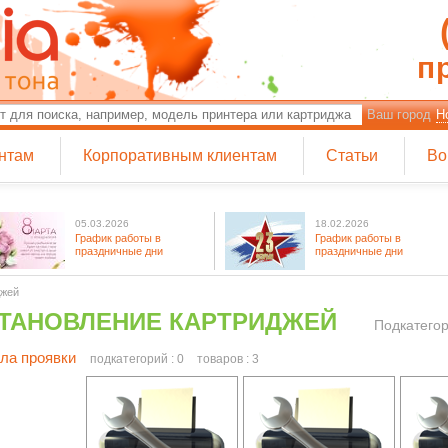
п
Ваш город
Н
нтам
Корпоративным клиентам
Статьи
Во
05.03.2026
18.02.2026
График работы в
График работы в
праздничные дни
праздничные дни
джей
ТАНОВЛЕНИЕ КАРТРИДЖЕЙ
Подкатегор
ла проявки
подкатегорий : 0
товаров : 3