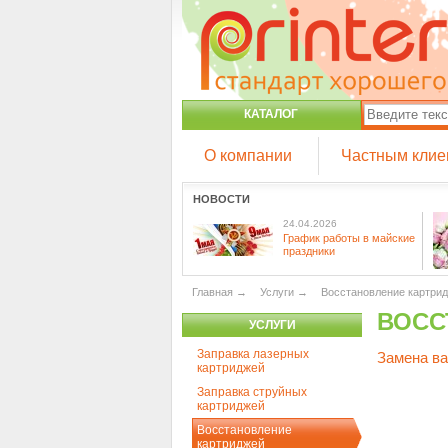
КАТАЛОГ
О компании
Частным клие
НОВОСТИ
24.04.2026
График работы в майские
праздники
Главная
→
Услуги
→
Восстановление картри
ВОСС
УСЛУГИ
Заправка лазерных
Замена ва
картриджей
Заправка струйных
картриджей
Восстановление
картриджей