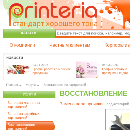
КАТАЛОГ
О компании
Частным клиентам
Корпорати
НОВОСТИ
24.04.2026
05.03.2026
График работы в майские
График работы в
праздники
праздничные дни
Главная
→
Услуги
→
Восстановление картриджей
ВОССТАНОВЛЕНИЕ
УСЛУГИ
Заправка лазерных
Замена вала проявки
подкатегорий 
картриджей
Заправка струйных
картриджей
Восстановление
картриджей