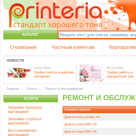
КАТАЛОГ
О компании
Частным клиентам
Корпорати
НОВОСТИ
24.04.2026
05.03.2026
График работы в майские
График работы в
праздники
праздничные дни
Главная
→
Услуги
→
Ремонт и обслуживание
РЕМОНТ И ОБСЛУ
УСЛУГИ
Заправка лазерных
Наименование
картриджей
Диагностика копира А4
Заправка струйных
картриджей
Диагностика МФУ А3
Восстановление
Диагностика МФУ А4
картриджей