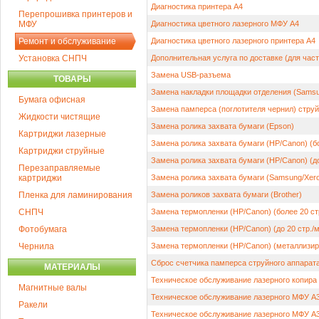
Диагностика принтера А4
Перепрошивка принтеров и
МФУ
Диагностика цветного лазерного МФУ А4
Ремонт и обслуживание
Диагностика цветного лазерного принтера А4
Установка СНПЧ
Дополнительная услуга по доставке (для час
Замена USB-разъема
ТОВАРЫ
Замена накладки площадки отделения (Samsu
Бумага офисная
Замена памперса (поглотителя чернил) струй
Жидкости чистящие
Замена ролика захвата бумаги (Epson)
Картриджи лазерные
Замена ролика захвата бумаги (HP/Canon) (бо
Картриджи струйные
Замена ролика захвата бумаги (HP/Canon) (до
Перезаправляемые
картриджи
Замена ролика захвата бумаги (Samsung/Xer
Пленка для ламинирования
Замена роликов захвата бумаги (Brother)
СНПЧ
Замена термопленки (HP/Canon) (более 20 стр
Фотобумага
Замена термопленки (HP/Canon) (до 20 стр./м
Чернила
Замена термопленки (HP/Canon) (металлизир
Сброс счетчика памперса струйного аппарат
МАТЕРИАЛЫ
Техническое обслуживание лазерного копира
Магнитные валы
Техническое обслуживание лазерного МФУ А3 
Ракели
Техническое обслуживание лазерного МФУ А3 