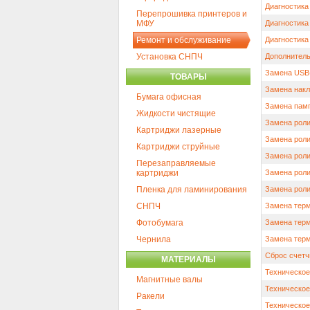
Диагностика
Перепрошивка принтеров и
МФУ
Диагностика
Ремонт и обслуживание
Диагностика
Установка СНПЧ
Дополнитель
Замена USB
ТОВАРЫ
Замена накл
Бумага офисная
Замена памп
Жидкости чистящие
Замена роли
Картриджи лазерные
Замена ролик
Картриджи струйные
Замена ролик
Перезаправляемые
картриджи
Замена роли
Пленка для ламинирования
Замена роли
СНПЧ
Замена терм
Фотобумага
Замена терм
Чернила
Замена терм
Сброс счетч
МАТЕРИАЛЫ
Техническое
Магнитные валы
Техническое
Ракели
Техническое