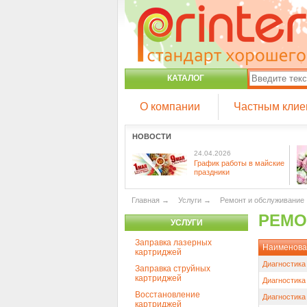
КАТАЛОГ
О компании
Частным клие
НОВОСТИ
24.04.2026
График работы в майские
праздники
Главная
→
Услуги
→
Ремонт и обслуживание
РЕМО
УСЛУГИ
Заправка лазерных
Наименова
картриджей
Диагностика
Заправка струйных
картриджей
Диагностика
Восстановление
Диагностика
картриджей