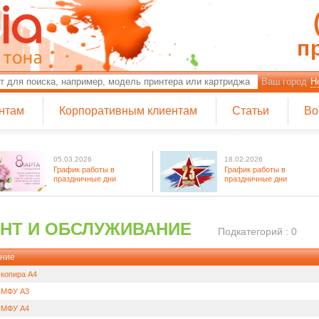
п
Ваш город
Н
нтам
Корпоративным клиентам
Статьи
Во
05.03.2026
18.02.2026
График работы в
График работы в
праздничные дни
праздничные дни
НТ И ОБСЛУЖИВАНИЕ
Подкатегорий : 0
ние
 копира А4
 МФУ А3
 МФУ А4