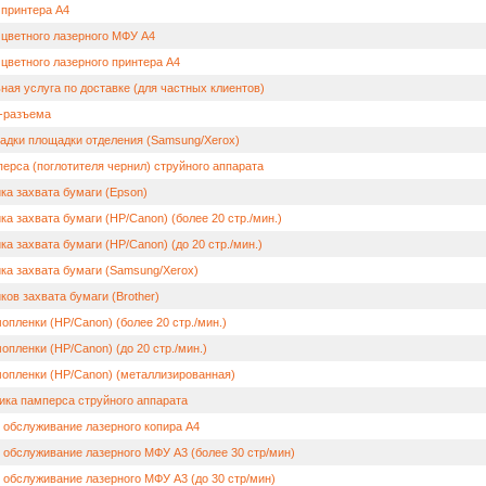
 принтера А4
 цветного лазерного МФУ А4
 цветного лазерного принтера А4
ная услуга по доставке (для частных клиентов)
-разъема
адки площадки отделения (Samsung/Xerox)
ерса (поглотителя чернил) струйного аппарата
ка захвата бумаги (Epson)
а захвата бумаги (HP/Canon) (более 20 стр./мин.)
а захвата бумаги (HP/Canon) (до 20 стр./мин.)
ка захвата бумаги (Samsung/Xerox)
ков захвата бумаги (Brother)
опленки (HP/Canon) (более 20 стр./мин.)
опленки (HP/Canon) (до 20 стр./мин.)
опленки (HP/Canon) (металлизированная)
ика памперса струйного аппарата
 обслуживание лазерного копира А4
 обслуживание лазерного МФУ А3 (более 30 стр/мин)
 обслуживание лазерного МФУ А3 (до 30 стр/мин)