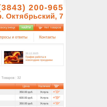
(3843) 200-965
р. Октябрьский, 7
овокузнецк
Нет товаров
НАЙТИ
просы и ответы
Контакты
20.12.2025
График работы в
новогодние праздники
Товаров : 32
Цена
Наличие
350.00 руб.
Услуга
600.00 руб.
Услуга
350.00 руб.
Услуга