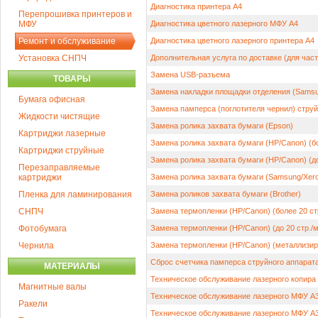
Диагностика принтера А4
Перепрошивка принтеров и
МФУ
Диагностика цветного лазерного МФУ А4
Ремонт и обслуживание
Диагностика цветного лазерного принтера А4
Установка СНПЧ
Дополнительная услуга по доставке (для час
Замена USB-разъема
ТОВАРЫ
Замена накладки площадки отделения (Samsu
Бумага офисная
Замена памперса (поглотителя чернил) струй
Жидкости чистящие
Замена ролика захвата бумаги (Epson)
Картриджи лазерные
Замена ролика захвата бумаги (HP/Canon) (бо
Картриджи струйные
Замена ролика захвата бумаги (HP/Canon) (до
Перезаправляемые
картриджи
Замена ролика захвата бумаги (Samsung/Xer
Пленка для ламинирования
Замена роликов захвата бумаги (Brother)
СНПЧ
Замена термопленки (HP/Canon) (более 20 стр
Фотобумага
Замена термопленки (HP/Canon) (до 20 стр./м
Чернила
Замена термопленки (HP/Canon) (металлизир
Сброс счетчика памперса струйного аппарат
МАТЕРИАЛЫ
Техническое обслуживание лазерного копира
Магнитные валы
Техническое обслуживание лазерного МФУ А3 
Ракели
Техническое обслуживание лазерного МФУ А3 