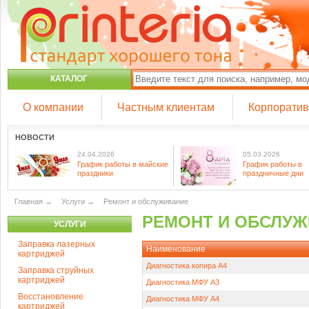
КАТАЛОГ
О компании
Частным клиентам
Корпорати
НОВОСТИ
24.04.2026
05.03.2026
График работы в майские
График работы в
праздники
праздничные дни
Главная
→
Услуги
→
Ремонт и обслуживание
РЕМОНТ И ОБСЛУ
УСЛУГИ
Заправка лазерных
Наименование
картриджей
Диагностика копира А4
Заправка струйных
картриджей
Диагностика МФУ А3
Восстановление
Диагностика МФУ А4
картриджей