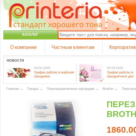
КАТАЛОГ
О компании
Частным клиентам
Корпорати
НОВОСТИ
24.04.2026
05.03.2026
График работы в майские
График работы в
праздники
праздничные дни
Главная
→
Товары
→
Перезаправляемые картриджи
→
Brother
→
Перезапр
ПЕРЕЗ
BROTH
1860.0