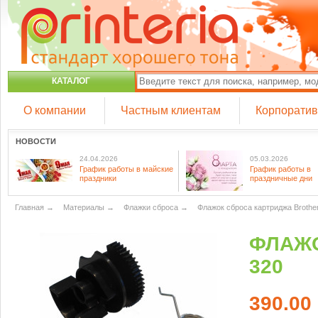
КАТАЛОГ
О компании
Частным клиентам
Корпорати
НОВОСТИ
24.04.2026
05.03.2026
График работы в майские
График работы в
праздники
праздничные дни
Главная
→
Материалы
→
Флажки сброса
→
Флажок сброса картриджа Brothe
ФЛАЖО
320
390.00