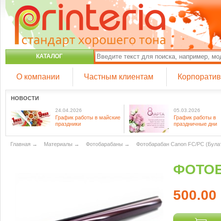
КАТАЛОГ
О компании
Частным клиентам
Корпорати
НОВОСТИ
24.04.2026
05.03.2026
График работы в майские
График работы в
праздники
праздничные дни
Главная
→
Материалы
→
Фотобарабаны
→
Фотобарабан Canon FC/PC (Була
ФОТОБ
500.00