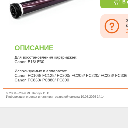
В 
ОПИСАНИЕ
Для восстановления картриджей:
Canon E16/ E30
Используемых в аппаратах:
Canon FC108/ FC128/ FC200/ FC208/ FC220/ FC228/ FC336
Canon PC860/ PC880/ PC890
© 2008—2026 ИП Карпук И. В.
Информация о ценах и наличии товара обновлена 10.08.2026 14:14