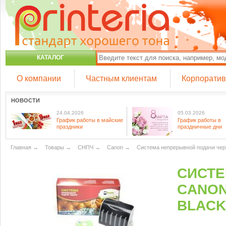
КАТАЛОГ
О компании
Частным клиентам
Корпорати
НОВОСТИ
24.04.2026
05.03.2026
График работы в майские
График работы в
праздники
праздничные дни
Главная
→
Товары
→
СНПЧ
→
Canon
→
Система непрерывной подачи черни
СИСТЕ
CANON
BLACK