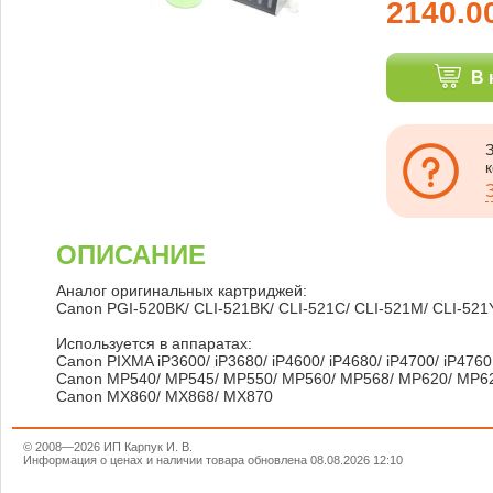
2140.0
В 
ОПИСАНИЕ
Аналог оригинальных картриджей:
Canon PGI-520BK/ CLI-521BK/ CLI-521C/ CLI-521M/ CLI-521
Используется в аппаратах:
Canon PIXMA iP3600/ iP3680/ iP4600/ iP4680/ iP4700/ iP4760
Canon MP540/ MP545/ MP550/ MP560/ MP568/ MP620/ MP6
Canon MX860/ MX868/ MX870
© 2008—2026 ИП Карпук И. В.
Информация о ценах и наличии товара обновлена 08.08.2026 12:10