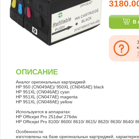
3180.0
В 
ОПИСАНИЕ
Аналог оригинальных картриджей:
HP 950 (CN049AE)/ 950XL (CN045AE) black
HP 951XL (CN046AE) cyan
HP 951XL (CN047AE) magenta
HP 951XL (CN048AE) yellow
Используется в аппаратах:
HP Officejet Pro 251dw/ 276dw
HP Officejet Pro 8100/ 8600/ 8610/ 8615/ 8620/ 8630/ 8640/ 
Особенности:
изготовлены на базе оригинальных картриджей, характериз