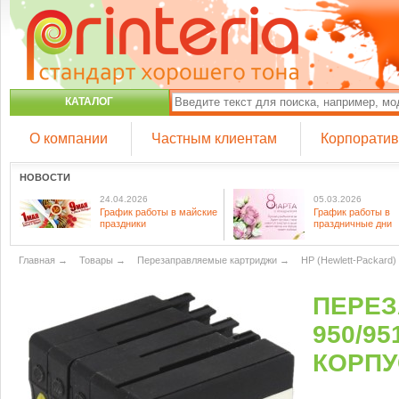
КАТАЛОГ
О компании
Частным клиентам
Корпорати
НОВОСТИ
24.04.2026
05.03.2026
График работы в майские
График работы в
праздники
праздничные дни
Главная
→
Товары
→
Перезаправляемые картриджи
→
HP (Hewlett-Packard)
ПЕРЕЗ
950/9
КОРПУ