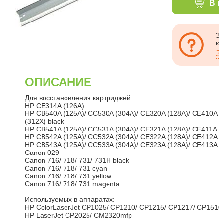
В 
ОПИСАНИЕ
Для восстановления картриджей:
HP CE314A (126A)
HP CB540A (125A)/ CC530A (304A)/ CE320A (128A)/ CE410A 
(312X) black
HP CB541A (125A)/ CC531A (304A)/ CE321A (128A)/ CE411A 
HP CB542A (125A)/ CC532A (304A)/ CE322A (128A)/ CE412A 
HP CB543A (125A)/ CC533A (304A)/ CE323A (128A)/ CE413A 
Canon 029
Canon 716/ 718/ 731/ 731H black
Canon 716/ 718/ 731 cyan
Canon 716/ 718/ 731 yellow
Canon 716/ 718/ 731 magenta
Используемых в аппаратах:
HP ColorLaserJet CP1025/ CP1210/ CP1215/ CP1217/ CP151
HP LaserJet CP2025/ CM2320mfp