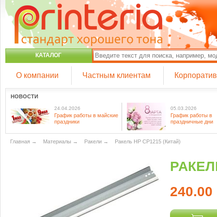
КАТАЛОГ
О компании
Частным клиентам
Корпорати
НОВОСТИ
24.04.2026
05.03.2026
График работы в майские
График работы в
праздники
праздничные дни
Главная
→
Материалы
→
Ракели
→
Ракель HP CP1215 (Китай)
РАКЕЛЬ
240.00