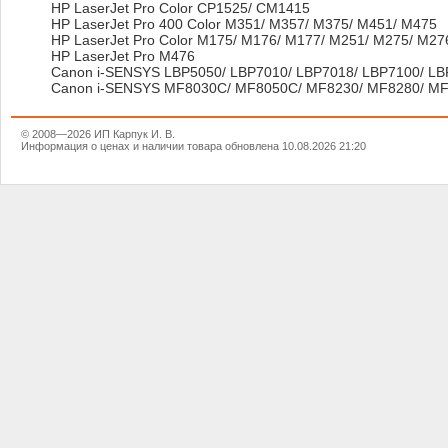
HP LaserJet Pro Color CP1525/ CM1415
HP LaserJet Pro 400 Color M351/ M357/ M375/ M451/ M475
HP LaserJet Pro Color M175/ M176/ M177/ M251/ M275/ M27
HP LaserJet Pro M476
Canon i-SENSYS LBP5050/ LBP7010/ LBP7018/ LBP7100/ LB
Canon i-SENSYS MF8030C/ MF8050C/ MF8230/ MF8280/ MF
© 2008—2026 ИП Карпук И. В.
Информация о ценах и наличии товара обновлена 10.08.2026 21:20