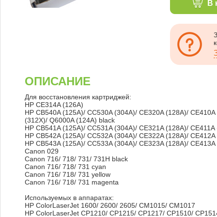
В 
ОПИСАНИЕ
Для восстановления картриджей:
HP CE314A (126A)
HP CB540A (125A)/ CC530A (304A)/ CE320A (128A)/ CE410A 
(312X)/ Q6000A (124A) black
HP CB541A (125A)/ CC531A (304A)/ CE321A (128A)/ CE411A 
HP CB542A (125A)/ CC532A (304A)/ CE322A (128A)/ CE412A (
HP CB543A (125A)/ CC533A (304A)/ CE323A (128A)/ CE413A 
Canon 029
Canon 716/ 718/ 731/ 731H black
Canon 716/ 718/ 731 cyan
Canon 716/ 718/ 731 yellow
Canon 716/ 718/ 731 magenta
Используемых в аппаратах:
HP ColorLaserJet 1600/ 2600/ 2605/ CM1015/ CM1017
HP ColorLaserJet CP1210/ CP1215/ CP1217/ CP1510/ CP15