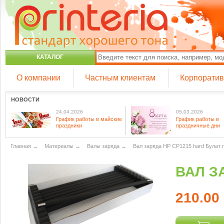
КАТАЛОГ
О компании
Частным клиентам
Корпорати
НОВОСТИ
24.04.2026
05.03.2026
График работы в майские
График работы в
праздники
праздничные дни
Главная
→
Материалы
→
Валы заряда
→
Вал заряда HP CP1215 hard Булат r
ВАЛ З
210.00