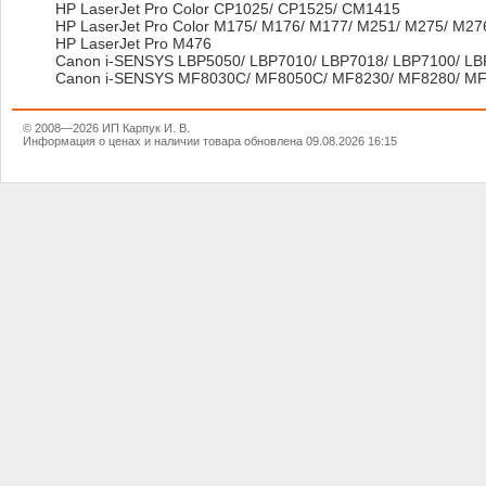
HP LaserJet Pro Color CP1025/ CP1525/ CM1415
HP LaserJet Pro Color M175/ M176/ M177/ M251/ M275/ M2
HP LaserJet Pro M476
Canon i-SENSYS LBP5050/ LBP7010/ LBP7018/ LBP7100/ LB
Canon i-SENSYS MF8030C/ MF8050C/ MF8230/ MF8280/ MF
© 2008—2026 ИП Карпук И. В.
Информация о ценах и наличии товара обновлена 09.08.2026 16:15