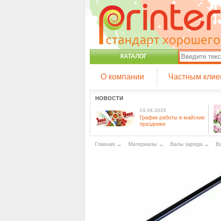
КАТАЛОГ
О компании
Частным клие
НОВОСТИ
24.04.2026
График работы в майские
праздники
Главная
→
Материалы
→
Валы заряда
→
В