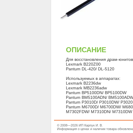
ОПИСАНИЕ
Для восстановления драм-юнитов
Lexmark B220Z00
Pantum DL-420/ DL-5120
Используемых в аппаратах:
Lexmark B2236dw
Lexmark MB2236adw
Pantum BP5100DN/ BP5100DW
Pantum BM5100ADN/ BM5100AD
Pantum P3010D/ P3010DW/ P302
Pantum M6700D/ M6700DW/ M68
M7302FDW/ M7310DN/ M7310DW
© 2008—2026 ИП Карпук И. В.
Информация о ценах и наличии товара обновлена 