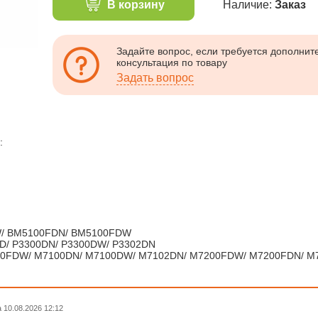
В корзину
Наличие:
Заказ
Задайте вопрос, если требуется дополни
консультация по товару
Задать вопрос
:
W/ BM5100FDN/ BM5100FDW
0D/ P3300DN/ P3300DW/ P3302DN
00FDW/ M7100DN/ M7100DW/ M7102DN/ M7200FDW/ M7200FDN/ M
10.08.2026 12:12