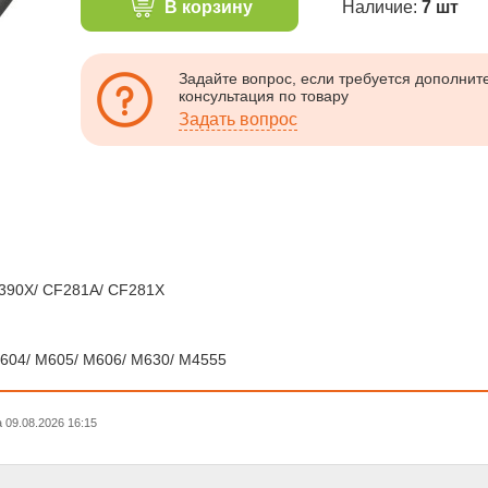
В корзину
Наличие:
7 шт
Задайте вопрос, если требуется дополни
консультация по товару
Задать вопрос
390X/ CF281A/ CF281X
M604/ M605/ M606/ M630/ M4555
09.08.2026 16:15