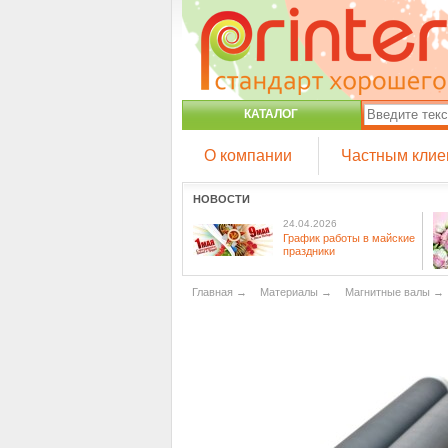
КАТАЛОГ
О компании
Частным клие
НОВОСТИ
24.04.2026
График работы в майские
праздники
Главная
→
Материалы
→
Магнитные валы
→