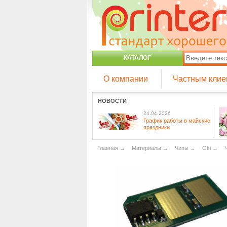
КАТАЛОГ
О компании
Частным клие
НОВОСТИ
24.04.2026
График работы в майские
праздники
Главная
→
Материалы
→
Чипы
→
Oki
→