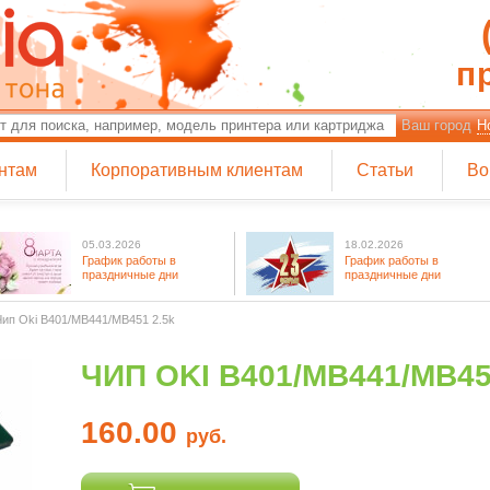
п
Ваш город
Н
нтам
Корпоративным клиентам
Статьи
Во
05.03.2026
18.02.2026
График работы в
График работы в
праздничные дни
праздничные дни
Чип Oki B401/MB441/MB451 2.5k
ЧИП OKI B401/MB441/MB45
160.00
руб.