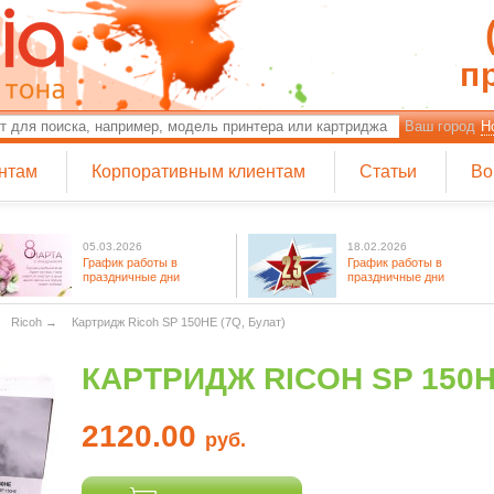
п
Ваш город
Н
нтам
Корпоративным клиентам
Статьи
Во
05.03.2026
18.02.2026
График работы в
График работы в
праздничные дни
праздничные дни
Ricoh
→
Картридж Ricoh SP 150HE (7Q, Булат)
КАРТРИДЖ RICOH SP 150HE
2120.00
руб.