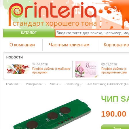
КАТАЛОГ
О компании
Частным клиентам
Корпорати
НОВОСТИ
24.04.2026
05.03.2026
График работы в майские
График работы в
праздники
праздничные дни
Главная
→
Материалы
→
Чипы
→
Samsung
→
Чип Samsung C430 black (Hi-
ЧИП S
190.00