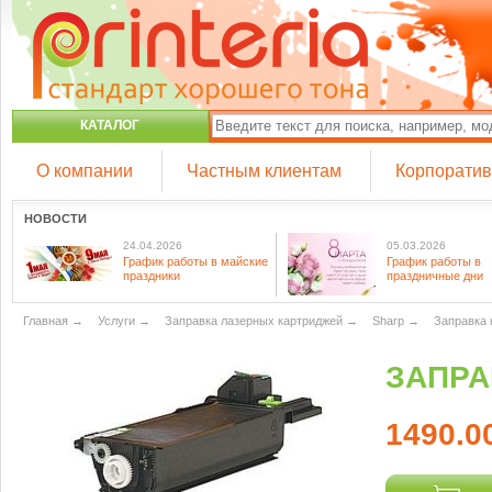
КАТАЛОГ
О компании
Частным клиентам
Корпорати
НОВОСТИ
24.04.2026
05.03.2026
График работы в майские
График работы в
праздники
праздничные дни
Главная
→
Услуги
→
Заправка лазерных картриджей
→
Sharp
→
Заправка 
ЗАПРА
1490.0