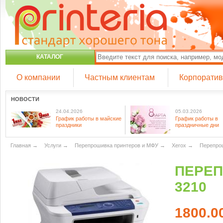
КАТАЛОГ
О компании
Частным клиентам
Корпорати
НОВОСТИ
24.04.2026
05.03.2026
График работы в майские
График работы в
праздники
праздничные дни
Главная
→
Услуги
→
Перепрошивка принтеров и МФУ
→
Xerox
→
Перепро
ПЕРЕП
3210
1800.0