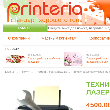
КАТАЛОГ
О компании
Частным клиентам
Корпорати
НОВОСТИ
24.04.2026
05.03.2026
График работы в майские
График работы в
праздники
праздничные дни
Главная
→
Услуги
→
Ремонт и обслуживание
→
Техническое обслуживание л
ТЕХНИ
ЛАЗЕР
4500.0