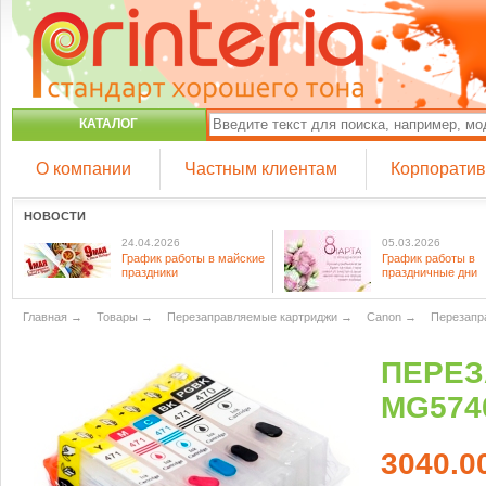
КАТАЛОГ
О компании
Частным клиентам
Корпорати
НОВОСТИ
24.04.2026
05.03.2026
График работы в майские
График работы в
праздники
праздничные дни
Главная
→
Товары
→
Перезаправляемые картриджи
→
Canon
→
Перезапр
ПЕРЕЗ
MG5740
3040.0