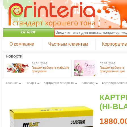
КАТАЛОГ
О компании
Частным клиентам
Корпорати
НОВОСТИ
24.04.2026
05.03.2026
График работы в майские
График работы в
праздники
праздничные дни
Главная
→
Товары
→
Картриджи лазерные
→
Samsung
→
Картридж Samsung
КАРТР
(HI-BL
1880.0