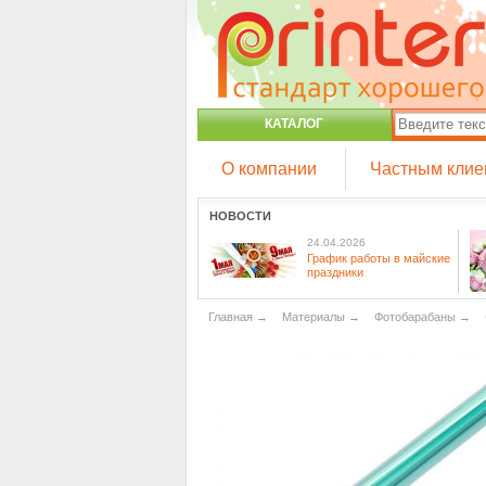
КАТАЛОГ
О компании
Частным клие
НОВОСТИ
24.04.2026
График работы в майские
праздники
Главная
→
Материалы
→
Фотобарабаны
→