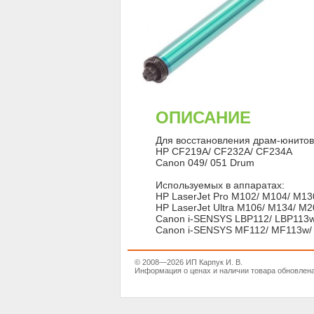
ОПИСАНИЕ
Для восстановления драм-юнитов
HP CF219A/ CF232A/ CF234A
Canon 049/ 051 Drum
Используемых в аппаратах:
HP LaserJet Pro M102/ M104/ M13
HP LaserJet Ultra M106/ M134/ M
Canon i-SENSYS LBP112/ LBP113
Canon i-SENSYS MF112/ MF113w
© 2008—2026 ИП Карпук И. В.
Информация о ценах и наличии товара обновлена 