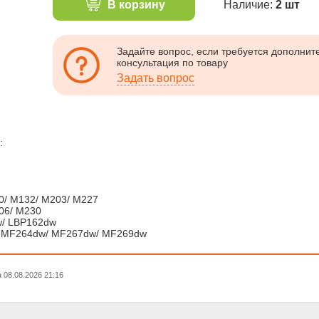
В корзину
Наличие:
2 шт
Задайте вопрос, если требуется дополни
консультация по товару
Задать вопрос
:
0/ M132/ M203/ M227
206/ M230
w/ LBP162dw
/ MF264dw/ MF267dw/ MF269dw
08.08.2026 21:16