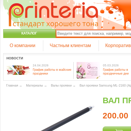
КАТАЛОГ
О компании
Частным клиентам
Корпорати
НОВОСТИ
24.04.2026
05.03.2026
График работы в майские
График работы в
праздники
праздничные дни
Главная
→
Материалы
→
Валы проявки
→
Вал проявки Samsung ML-2160 (A
ВАЛ П
200.00