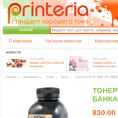
КАТАЛОГ
О компании
Частным клиентам
Корпорати
НОВОСТИ
24.04.2026
05.03.2026
График работы в майские
График работы в
праздники
праздничные дни
Главная
→
Материалы
→
Тонер
→
Ricoh
→
Тонер Ricoh SP 3600 (SP 4500E)
ТОНЕР 
БАНКА
830.00