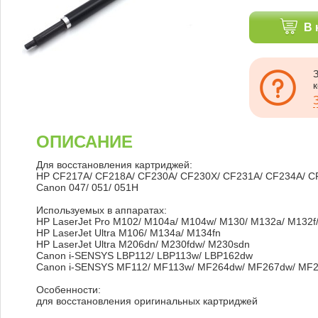
В 
ОПИСАНИЕ
Для восстановления картриджей:
HP CF217A/ CF218A/ CF230A/ CF230X/ CF231A/ CF234A/ C
Canon 047/ 051/ 051H
Используемых в аппаратах:
HP LaserJet Pro M102/ M104a/ M104w/ M130/ M132a/ M132f
HP LaserJet Ultra M106/ M134a/ M134fn
HP LaserJet Ultra M206dn/ M230fdw/ M230sdn
Canon i-SENSYS LBP112/ LBP113w/ LBP162dw
Canon i-SENSYS MF112/ MF113w/ MF264dw/ MF267dw/ MF
Особенности:
для восстановления оригинальных картриджей