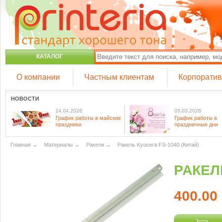
КАТАЛОГ
О компании
Частным клиентам
Корпорати
НОВОСТИ
24.04.2026
05.03.2026
График работы в майские
График работы в
праздники
праздничные дни
Главная
→
Материалы
→
Ракели
→
Ракель Kyocera FS-1040 (Китай)
РАКЕЛ
400.00