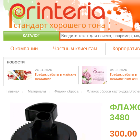
КАТАЛОГ
О компании
Частным клиентам
Корпорати
НОВОСТИ
24.04.2026
05.03.2026
График работы в майские
График работы в
праздники
праздничные дни
Главная
→
Материалы
→
Флажки сброса
→
Флажок сброса картриджа Brothe
ФЛАЖО
3480
300.00