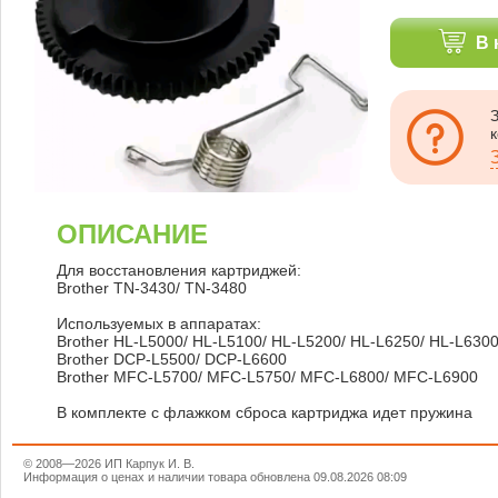
В 
ОПИСАНИЕ
Для восстановления картриджей:
Brother TN-3430/ TN-3480
Используемых в аппаратах:
Brother HL-L5000/ HL-L5100/ HL-L5200/ HL-L6250/ HL-L630
Brother DCP-L5500/ DCP-L6600
Brother MFC-L5700/ MFC-L5750/ MFC-L6800/ MFC-L6900
В комплекте с флажком сброса картриджа идет пружина
© 2008—2026 ИП Карпук И. В.
Информация о ценах и наличии товара обновлена 09.08.2026 08:09