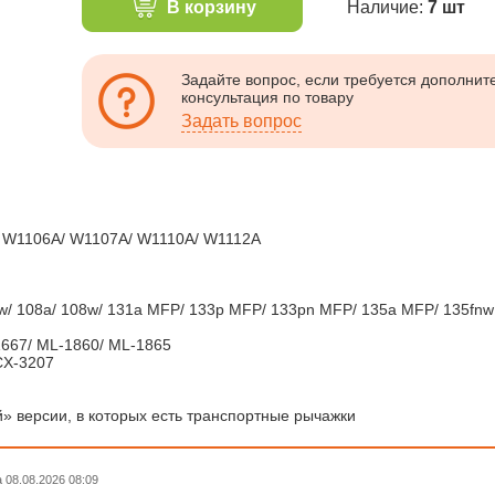
В корзину
Наличие:
7 шт
Задайте вопрос, если требуется дополни
консультация по товару
Задать вопрос
 W1106A/ W1107A/ W1110A/ W1112A
07w/ 108a/ 108w/ 131a MFP/ 133p MFP/ 133pn MFP/ 135a MFP/ 135fn
667/ ML-1860/ ML-1865
CX-3207
» версии, в которых есть транспортные рычажки
08.08.2026 08:09