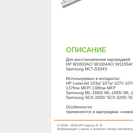
ОПИСАНИЕ
Для восстановления картриджей:
HP W1003AC/ W1004AC/ W1105A/
Samsung MLT-D104S
Используемых в аппаратах:
HP LaserJet 103a/ 107a/ 107r/ 1
137fnw MFP/ 138fnw MFP
Samsung ML-1660/ ML-1665/ ML-1
Samsung SCX-3200/ SCX-3205/ S
Особенности:
применяется в картриджах «новой
© 2008—2026 ИП Карпук И. В.
Информация о ценах и наличии товара обновлена 