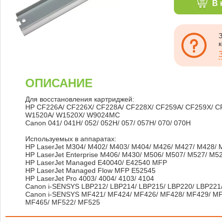
В 
ОПИСАНИЕ
Для восстановления картриджей:
HP CF226A/ CF226X/ CF228A/ CF228X/ CF259A/ CF259X/ C
W1520A/ W1520X/ W9024MC
Canon 041/ 041H/ 052/ 052H/ 057/ 057H/ 070/ 070H
Используемых в аппаратах:
HP LaserJet M304/ M402/ M403/ M404/ M426/ M427/ M428/ 
HP LaserJet Enterprise M406/ M430/ M506/ M507/ M527/ M5
HP LaserJet Managed E40040/ E42540 MFP
HP LaserJet Managed Flow MFP E52545
HP LaserJet Pro 4003/ 4004/ 4103/ 4104
Canon i-SENSYS LBP212/ LBP214/ LBP215/ LBP220/ LBP221/
Canon i-SENSYS MF421/ MF424/ MF426/ MF428/ MF429/ MF
MF465/ MF522/ MF525