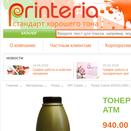
КАТАЛОГ
О компании
Частным клиентам
Корпорати
НОВОСТИ
24.04.2026
05.03.2026
График работы в майские
График работы в
праздники
праздничные дни
Главная
→
Материалы
→
Тонер
→
HP/ Canon
→
Тонер Canon iR2016 (460 г
ТОНЕР 
ATM
940.00