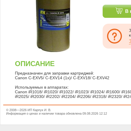
В 
ОПИСАНИЕ
Предназначен для заправки картриджей:
Canon C-EXV5/ C-EXV14 (1x)/ C-EXV18/ C-EXV42
Используемых в аппаратах:
Canon iR1018/ iR1020/ iR1022/ iR1023/ iR1024/ iR1600/ iR160
iR2025/ iR2030/ iR2202/ iR2204/ iR2206/ iR2318/ iR2320/ iR2
© 2008—2026 ИП Карпук И. В.
Информация о ценах и наличии товара обновлена 09.08.2026 12:12